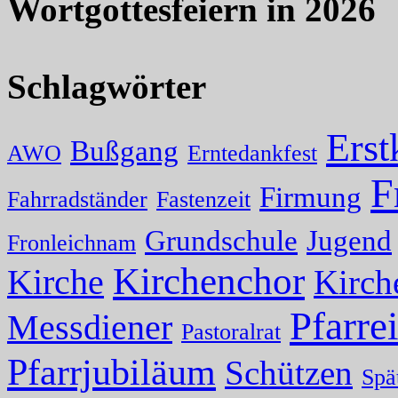
Wortgottesfeiern in 2026
Schlagwörter
Ers
Bußgang
AWO
Erntedankfest
F
Firmung
Fahrradständer
Fastenzeit
Grundschule
Jugend
Fronleichnam
Kirchenchor
Kirche
Kirch
Pfarrei
Messdiener
Pastoralrat
Pfarrjubiläum
Schützen
Spä