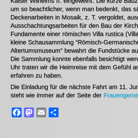
Kaiser Wilhelms II. eingeweiht. Die kurze Bauz
um so beachtlicher, wenn man bedenkt, das s
Deckenarbeiten in Mosaik, z. T. vergoldet, aus
Ausschachtungsarbeiten für den Bau der Kirc
Fundamente einer römischen Villa rustica (Vill
kleine Schausammlung “Römisch-Germanisch
Altertumsmuseum” bewahrt die Fundstücke au
Die Sammlung konnte ebenfalls besichtigt we
Uhr traten wir die Heimreise mit dem Gefühl an
erfahren zu haben.
Die Einladung für die nächste Fahrt am 11. J
steht wie immer auf der Seite der
Frauengemei
Facebook
Mastodon
Email
Teilen