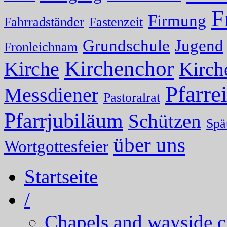
F
Firmung
Fahrradständer
Fastenzeit
Grundschule
Jugend
Fronleichnam
Kirchenchor
Kirche
Kirch
Pfarrei
Messdiener
Pastoralrat
Pfarrjubiläum
Schützen
Spä
über uns
Wortgottesfeier
Startseite
/
Chapels and wayside c