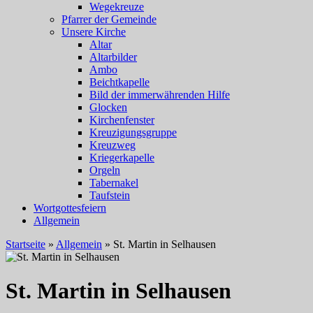
Wegekreuze
Pfarrer der Gemeinde
Unsere Kirche
Altar
Altarbilder
Ambo
Beichtkapelle
Bild der immerwährenden Hilfe
Glocken
Kirchenfenster
Kreuzigungsgruppe
Kreuzweg
Kriegerkapelle
Orgeln
Tabernakel
Taufstein
Wortgottesfeiern
Allgemein
Startseite
»
Allgemein
»
St. Martin in Selhausen
St. Martin in Selhausen