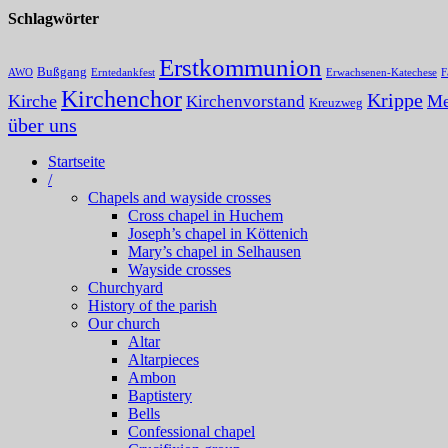
Schlagwörter
Erstkommunion
Bußgang
AWO
Erntedankfest
Erwachsenen-Katechese
F
Kirchenchor
Krippe
Kirche
Me
Kirchenvorstand
Kreuzweg
über uns
Startseite
/
Chapels and wayside crosses
Cross chapel in Huchem
Joseph’s chapel in Köttenich
Mary’s chapel in Selhausen
Wayside crosses
Churchyard
History of the parish
Our church
Altar
Altarpieces
Ambon
Baptistery
Bells
Confessional chapel