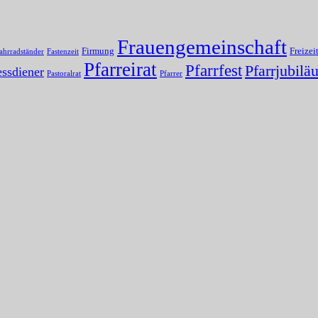
Frauengemeinschaft
Firmung
Freizei
ahrradständer
Fastenzeit
Pfarreirat
Pfarrfest
Pfarrjubilä
ssdiener
Pastoralrat
Pfarrer