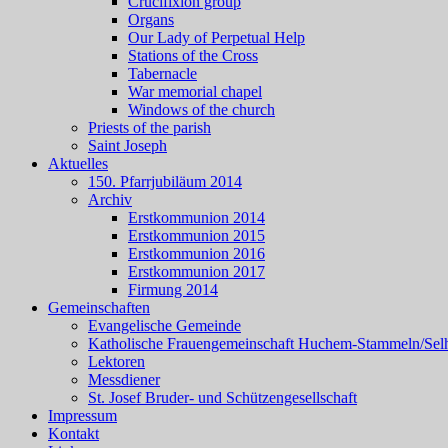
Crucifixion group
Organs
Our Lady of Perpetual Help
Stations of the Cross
Tabernacle
War memorial chapel
Windows of the church
Priests of the parish
Saint Joseph
Aktuelles
150. Pfarrjubiläum 2014
Archiv
Erstkommunion 2014
Erstkommunion 2015
Erstkommunion 2016
Erstkommunion 2017
Firmung 2014
Gemeinschaften
Evangelische Gemeinde
Katholische Frauengemeinschaft Huchem-Stammeln/Sel
Lektoren
Messdiener
St. Josef Bruder- und Schützengesellschaft
Impressum
Kontakt