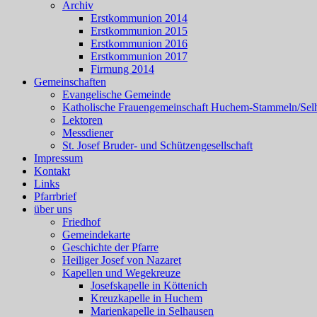
Archiv
Erstkommunion 2014
Erstkommunion 2015
Erstkommunion 2016
Erstkommunion 2017
Firmung 2014
Gemeinschaften
Evangelische Gemeinde
Katholische Frauengemeinschaft Huchem-Stammeln/Sel
Lektoren
Messdiener
St. Josef Bruder- und Schützengesellschaft
Impressum
Kontakt
Links
Pfarrbrief
über uns
Friedhof
Gemeindekarte
Geschichte der Pfarre
Heiliger Josef von Nazaret
Kapellen und Wegekreuze
Josefskapelle in Köttenich
Kreuzkapelle in Huchem
Marienkapelle in Selhausen