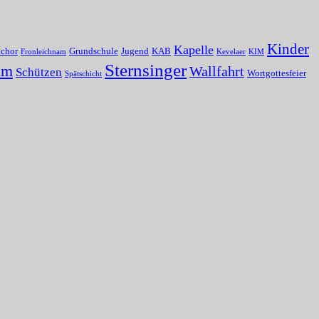
Kinder
Kapelle
tchor
Grundschule
Jugend
KAB
Fronleichnam
Kevelaer
KIM
Sternsinger
um
Wallfahrt
Schützen
Wortgottesfeier
Spätschicht