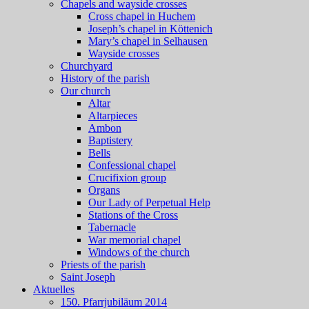
Chapels and wayside crosses
Cross chapel in Huchem
Joseph’s chapel in Köttenich
Mary’s chapel in Selhausen
Wayside crosses
Churchyard
History of the parish
Our church
Altar
Altarpieces
Ambon
Baptistery
Bells
Confessional chapel
Crucifixion group
Organs
Our Lady of Perpetual Help
Stations of the Cross
Tabernacle
War memorial chapel
Windows of the church
Priests of the parish
Saint Joseph
Aktuelles
150. Pfarrjubiläum 2014