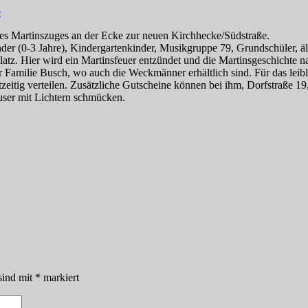
e
s Martinszuges an der Ecke zur neuen Kirchhecke/Südstraße.
nder (0-3 Jahre), Kindergartenkinder, Musikgruppe 79, Grundschüler, äl
tz. Hier wird ein Martinsfeuer entzündet und die Martinsgeschichte na
amilie Busch, wo auch die Weckmänner erhältlich sind. Für das leibl
zeitig verteilen. Zusätzliche Gutscheine können bei ihm, Dorfstraße 1
ser mit Lichtern schmücken.
sind mit
*
markiert