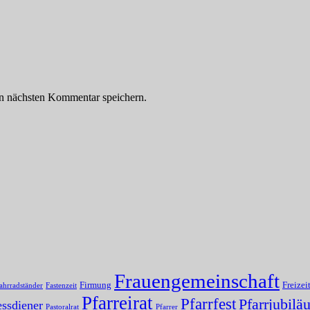
n nächsten Kommentar speichern.
Frauengemeinschaft
Firmung
Freizei
ahrradständer
Fastenzeit
Pfarreirat
Pfarrfest
Pfarrjubilä
ssdiener
Pastoralrat
Pfarrer