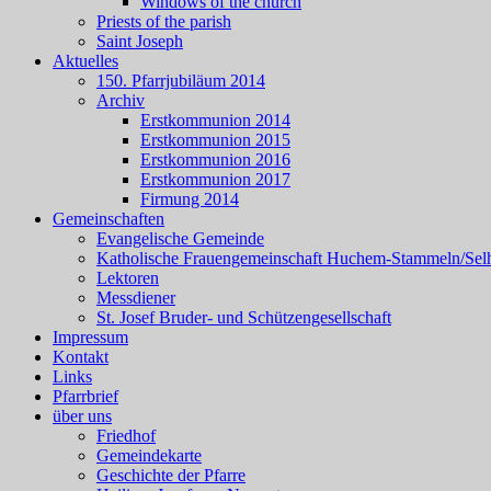
Windows of the church
Priests of the parish
Saint Joseph
Aktuelles
150. Pfarrjubiläum 2014
Archiv
Erstkommunion 2014
Erstkommunion 2015
Erstkommunion 2016
Erstkommunion 2017
Firmung 2014
Gemeinschaften
Evangelische Gemeinde
Katholische Frauengemeinschaft Huchem-Stammeln/Sel
Lektoren
Messdiener
St. Josef Bruder- und Schützengesellschaft
Impressum
Kontakt
Links
Pfarrbrief
über uns
Friedhof
Gemeindekarte
Geschichte der Pfarre