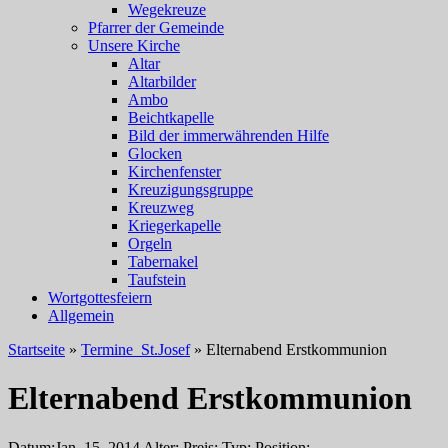
Wegekreuze
Pfarrer der Gemeinde
Unsere Kirche
Altar
Altarbilder
Ambo
Beichtkapelle
Bild der immerwährenden Hilfe
Glocken
Kirchenfenster
Kreuzigungsgruppe
Kreuzweg
Kriegerkapelle
Orgeln
Tabernakel
Taufstein
Wortgottesfeiern
Allgemein
Startseite
»
Termine_St.Josef
»
Elternabend Erstkommunion
Elternabend Erstkommunion
Datum:
Jan. 15, 2014
Alter:
Preis:
Typ:
Position: