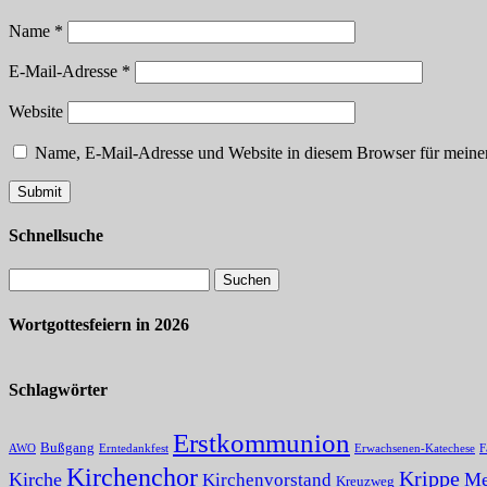
Name
*
E-Mail-Adresse
*
Website
Name, E-Mail-Adresse und Website in diesem Browser für meine
Schnellsuche
Wortgottesfeiern in 2026
Schlagwörter
Erstkommunion
Bußgang
AWO
Erntedankfest
Erwachsenen-Katechese
F
Kirchenchor
Krippe
Kirche
Me
Kirchenvorstand
Kreuzweg