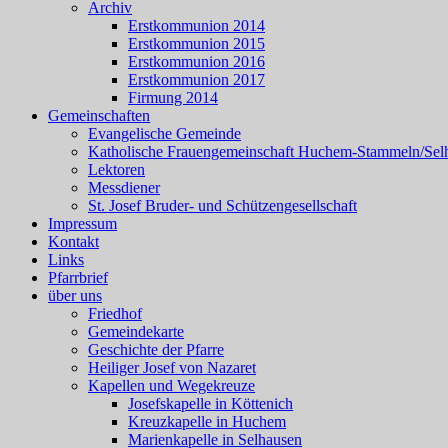
Archiv
Erstkommunion 2014
Erstkommunion 2015
Erstkommunion 2016
Erstkommunion 2017
Firmung 2014
Gemeinschaften
Evangelische Gemeinde
Katholische Frauengemeinschaft Huchem-Stammeln/Sel
Lektoren
Messdiener
St. Josef Bruder- und Schützengesellschaft
Impressum
Kontakt
Links
Pfarrbrief
über uns
Friedhof
Gemeindekarte
Geschichte der Pfarre
Heiliger Josef von Nazaret
Kapellen und Wegekreuze
Josefskapelle in Köttenich
Kreuzkapelle in Huchem
Marienkapelle in Selhausen