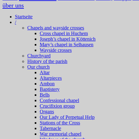
über uns
Startseite
/
Chapels and wayside crosses
Cross chapel in Huchem
Joseph’s chapel in Köttenich
Mary’s chapel in Selhausen
Wayside crosses
Churchyard
History of the parish
Our church
Altar
Altarpieces
Ambon
Baptistery
Bells
Confessional chapel
Crucifixion group
Organs
Our Lady of Perpetual Help
Stations of the Cross
Tabernacle
War memorial chapel