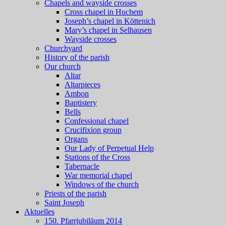
Chapels and wayside crosses
Cross chapel in Huchem
Joseph’s chapel in Köttenich
Mary’s chapel in Selhausen
Wayside crosses
Churchyard
History of the parish
Our church
Altar
Altarpieces
Ambon
Baptistery
Bells
Confessional chapel
Crucifixion group
Organs
Our Lady of Perpetual Help
Stations of the Cross
Tabernacle
War memorial chapel
Windows of the church
Priests of the parish
Saint Joseph
Aktuelles
150. Pfarrjubiläum 2014