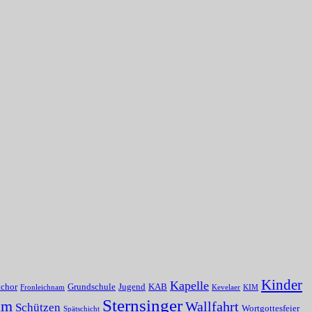
Kinder
Kapelle
tchor
Grundschule
Jugend
KAB
Fronleichnam
Kevelaer
KIM
Sternsinger
um
Wallfahrt
Schützen
Wortgottesfeier
Spätschicht