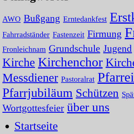
Ers
Bußgang
AWO
Erntedankfest
F
Firmung
Fahrradständer
Fastenzeit
Grundschule
Jugend
Fronleichnam
Kirchenchor
Kirche
Kirch
Pfarrei
Messdiener
Pastoralrat
Pfarrjubiläum
Schützen
Spä
über uns
Wortgottesfeier
Startseite