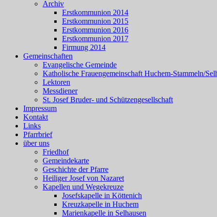
Archiv
Erstkommunion 2014
Erstkommunion 2015
Erstkommunion 2016
Erstkommunion 2017
Firmung 2014
Gemeinschaften
Evangelische Gemeinde
Katholische Frauengemeinschaft Huchem-Stammeln/Sel
Lektoren
Messdiener
St. Josef Bruder- und Schützengesellschaft
Impressum
Kontakt
Links
Pfarrbrief
über uns
Friedhof
Gemeindekarte
Geschichte der Pfarre
Heiliger Josef von Nazaret
Kapellen und Wegekreuze
Josefskapelle in Köttenich
Kreuzkapelle in Huchem
Marienkapelle in Selhausen