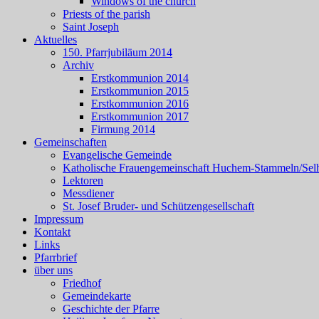
Windows of the church
Priests of the parish
Saint Joseph
Aktuelles
150. Pfarrjubiläum 2014
Archiv
Erstkommunion 2014
Erstkommunion 2015
Erstkommunion 2016
Erstkommunion 2017
Firmung 2014
Gemeinschaften
Evangelische Gemeinde
Katholische Frauengemeinschaft Huchem-Stammeln/Sel
Lektoren
Messdiener
St. Josef Bruder- und Schützengesellschaft
Impressum
Kontakt
Links
Pfarrbrief
über uns
Friedhof
Gemeindekarte
Geschichte der Pfarre