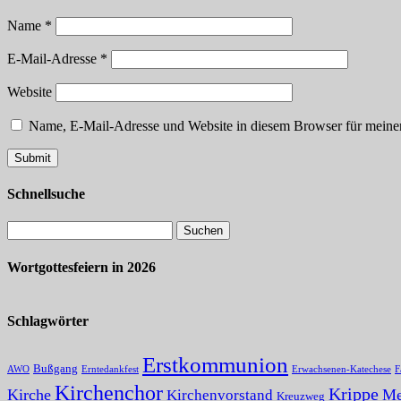
Name
*
E-Mail-Adresse
*
Website
Name, E-Mail-Adresse und Website in diesem Browser für meine
Schnellsuche
Wortgottesfeiern in 2026
Schlagwörter
Erstkommunion
Bußgang
AWO
Erntedankfest
Erwachsenen-Katechese
F
Kirchenchor
Krippe
Kirche
Me
Kirchenvorstand
Kreuzweg