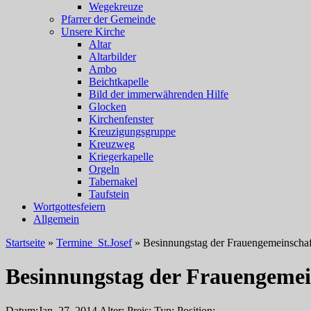
Wegekreuze
Pfarrer der Gemeinde
Unsere Kirche
Altar
Altarbilder
Ambo
Beichtkapelle
Bild der immerwährenden Hilfe
Glocken
Kirchenfenster
Kreuzigungsgruppe
Kreuzweg
Kriegerkapelle
Orgeln
Tabernakel
Taufstein
Wortgottesfeiern
Allgemein
Startseite
»
Termine_St.Josef
»
Besinnungstag der Frauengemeinschaf
Besinnungstag der Frauengemei
Datum:
Jan. 27, 2014
Alter:
Preis:
Typ:
Position: