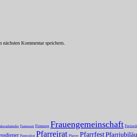
n nächsten Kommentar speichern.
Frauengemeinschaft
Firmung
Freizei
ahrradständer
Fastenzeit
Pfarreirat
Pfarrfest
Pfarrjubilä
ssdiener
Pastoralrat
Pfarrer