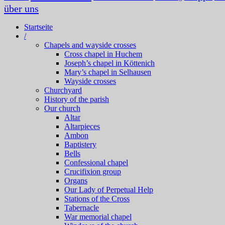
über uns
Startseite
/
Chapels and wayside crosses
Cross chapel in Huchem
Joseph’s chapel in Köttenich
Mary’s chapel in Selhausen
Wayside crosses
Churchyard
History of the parish
Our church
Altar
Altarpieces
Ambon
Baptistery
Bells
Confessional chapel
Crucifixion group
Organs
Our Lady of Perpetual Help
Stations of the Cross
Tabernacle
War memorial chapel