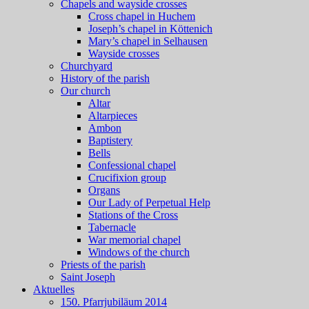
Chapels and wayside crosses
Cross chapel in Huchem
Joseph’s chapel in Köttenich
Mary’s chapel in Selhausen
Wayside crosses
Churchyard
History of the parish
Our church
Altar
Altarpieces
Ambon
Baptistery
Bells
Confessional chapel
Crucifixion group
Organs
Our Lady of Perpetual Help
Stations of the Cross
Tabernacle
War memorial chapel
Windows of the church
Priests of the parish
Saint Joseph
Aktuelles
150. Pfarrjubiläum 2014