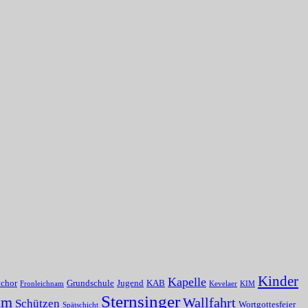
Kinder
Kapelle
tchor
Grundschule
Jugend
KAB
Fronleichnam
Kevelaer
KIM
Sternsinger
um
Wallfahrt
Schützen
Wortgottesfeier
Spätschicht