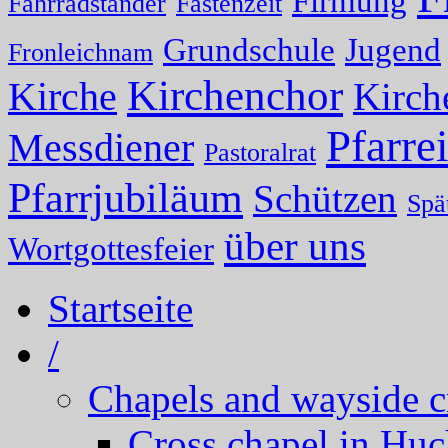
Firmung
Fahrradständer
Fastenzeit
Grundschule
Jugend
Fronleichnam
Kirchenchor
Kirche
Kirch
Pfarrei
Messdiener
Pastoralrat
Pfarrjubiläum
Schützen
Spä
über uns
Wortgottesfeier
Startseite
/
Chapels and wayside c
Cross chapel in Hu