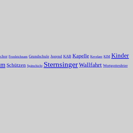
Kinder
Kapelle
tchor
Grundschule
Jugend
KAB
Fronleichnam
Kevelaer
KIM
Sternsinger
um
Wallfahrt
Schützen
Wortgottesfeier
Spätschicht