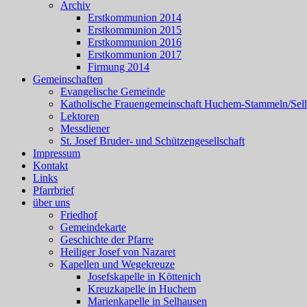
Archiv
Erstkommunion 2014
Erstkommunion 2015
Erstkommunion 2016
Erstkommunion 2017
Firmung 2014
Gemeinschaften
Evangelische Gemeinde
Katholische Frauengemeinschaft Huchem-Stammeln/Sel
Lektoren
Messdiener
St. Josef Bruder- und Schützengesellschaft
Impressum
Kontakt
Links
Pfarrbrief
über uns
Friedhof
Gemeindekarte
Geschichte der Pfarre
Heiliger Josef von Nazaret
Kapellen und Wegekreuze
Josefskapelle in Köttenich
Kreuzkapelle in Huchem
Marienkapelle in Selhausen