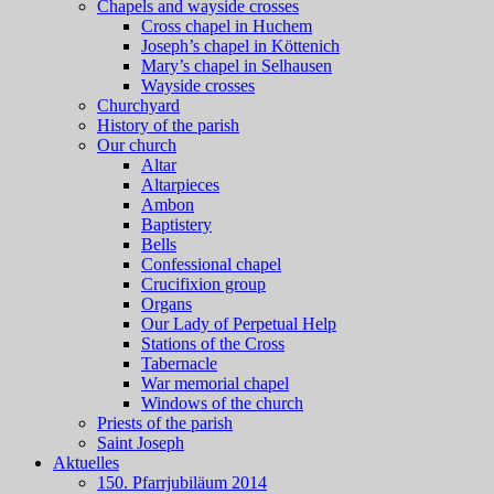
Chapels and wayside crosses
Cross chapel in Huchem
Joseph’s chapel in Köttenich
Mary’s chapel in Selhausen
Wayside crosses
Churchyard
History of the parish
Our church
Altar
Altarpieces
Ambon
Baptistery
Bells
Confessional chapel
Crucifixion group
Organs
Our Lady of Perpetual Help
Stations of the Cross
Tabernacle
War memorial chapel
Windows of the church
Priests of the parish
Saint Joseph
Aktuelles
150. Pfarrjubiläum 2014