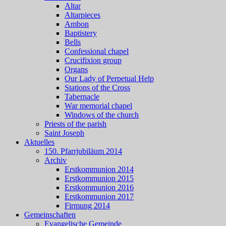
Altar
Altarpieces
Ambon
Baptistery
Bells
Confessional chapel
Crucifixion group
Organs
Our Lady of Perpetual Help
Stations of the Cross
Tabernacle
War memorial chapel
Windows of the church
Priests of the parish
Saint Joseph
Aktuelles
150. Pfarrjubiläum 2014
Archiv
Erstkommunion 2014
Erstkommunion 2015
Erstkommunion 2016
Erstkommunion 2017
Firmung 2014
Gemeinschaften
Evangelische Gemeinde