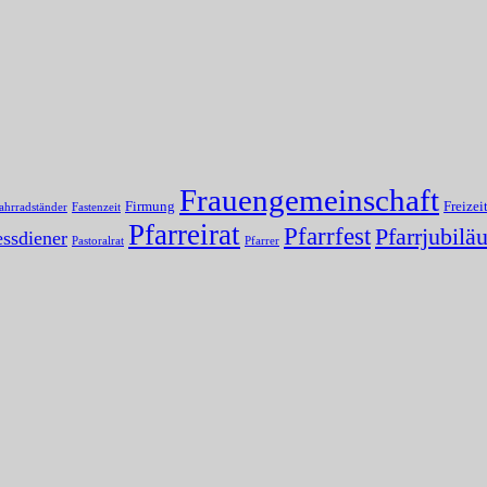
Frauengemeinschaft
Firmung
Freizei
ahrradständer
Fastenzeit
Pfarreirat
Pfarrfest
Pfarrjubilä
ssdiener
Pastoralrat
Pfarrer