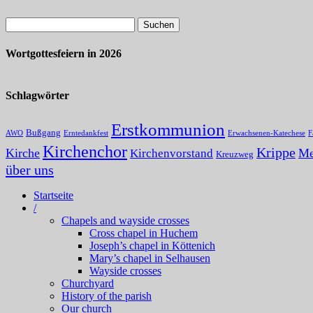
Wortgottesfeiern in 2026
Schlagwörter
Erstkommunion
Bußgang
AWO
Erntedankfest
Erwachsenen-Katechese
F
Kirchenchor
Krippe
Kirche
Me
Kirchenvorstand
Kreuzweg
über uns
Startseite
/
Chapels and wayside crosses
Cross chapel in Huchem
Joseph’s chapel in Köttenich
Mary’s chapel in Selhausen
Wayside crosses
Churchyard
History of the parish
Our church