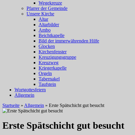
Wegekreuze
Pfarrer der Gemeinde
Unsere Kirche
Altar
Altarbilder
Ambo
Beichtkapelle
Bild der immerwährenden Hilfe
Glocken
Kirchenfenster
Kreuzigungsgruppe
Kreuzweg
Kriegerkapelle
Orgeln
Tabernakel
Taufstein
Wortgottesfeiern
Allgemein
Startseite
»
Allgemein
»
Erste Spätschicht gut besucht
Erste Spätschicht gut besucht